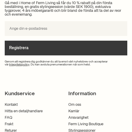
Gå med i Home of Ferm Living så får du 10 % rabatt på din första
krukor och planteringskrukor
beställning, en gratis stylingsession (värde SEK 1900), exklusiva
tygprover, 4 års möbelgaranti och blir bland de första att ta del av reor
och evenemang.
Hos Ferm Living kan du hitta oändlig inspiration till personlig inredning
med gröna växter och våra estetiska krukor. Om du vill ha insikt i nya
inredningstrender och tendenser eller om du behöver hjälp med att välja
rätt inredning är du varmt välkommen att kontakta oss på telefon +45 70
22 75 23 eller via
e-post
.
Registrera
Vi sätter en ära i att ha en god kundservice och därför strävar vi efter att
besvara din förfrågan så snabbt som möjligt. Vi ser fram emot att höra
Genom att registrera dig godkänner du att ta emot vårt nyhetsbrev och accepterar
vår
Integritetspolicy
. Du kan avsluta prenumerationen när som helst.
från dig!
Kundservice
Information
Kontakt
Om oss
Hitta en detaljhandlare
Karriär
FAQ
Ansvarighet
Frakt
Ferm Living Boutique
Returer
Stylingsessioner