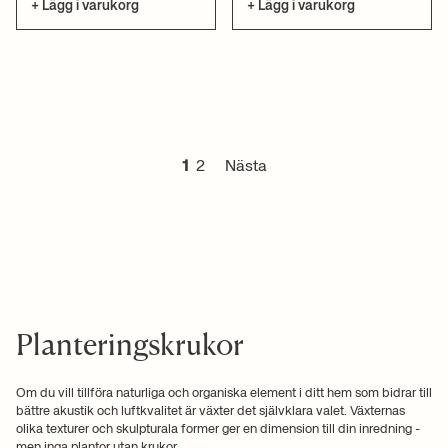
+ Lägg i varukorg
+ Lägg i varukorg
1
2
Nästa
Planteringskrukor
Om du vill tillföra naturliga och organiska element i ditt hem som bidrar till
bättre akustik och luftkvalitet är växter det självklara valet. Växternas
olika texturer och skulpturala former ger en dimension till din inredning -
men inga plantor utan krukor.