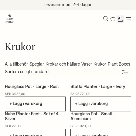
Hoppa till innehåll
Leverans inom 2-4 dagar
Sök
Krukor
Alla tillbehör
Speglar
Krokar och hållare
Vaser
Krukor
Plant Boxes
Lj
Sortera
+1
Hourglass Pot - Large - Rust
Staffa Planter - Large - Ivory
SEK 3.985,00
SEK 5.779,00
+ Lägg i varukorg
+ Lägg i varukorg
+1
Nube Planter Feet - Set of 4 -
Hourglass Pot - Small -
Silver
Aluminium
SEK 279,00
SEK 2.029,00