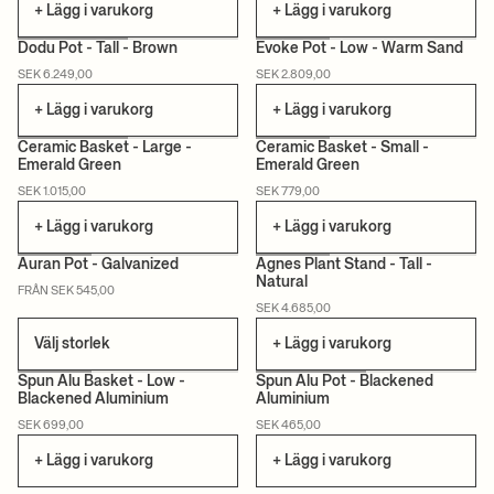
+ Lägg i varukorg
+ Lägg i varukorg
Dodu Pot - Tall - Brown
Evoke Pot - Low - Warm Sand
SEK 6.249,00
SEK 2.809,00
+ Lägg i varukorg
+ Lägg i varukorg
Ceramic Basket - Large -
Ceramic Basket - Small -
Emerald Green
Emerald Green
SEK 1.015,00
SEK 779,00
+ Lägg i varukorg
+ Lägg i varukorg
Auran Pot - Galvanized
Agnes Plant Stand - Tall -
Natural
FRÅN SEK 545,00
SEK 4.685,00
Välj storlek
+ Lägg i varukorg
Spun Alu Basket - Low -
Spun Alu Pot - Blackened
Blackened Aluminium
Aluminium
SEK 699,00
SEK 465,00
+ Lägg i varukorg
+ Lägg i varukorg