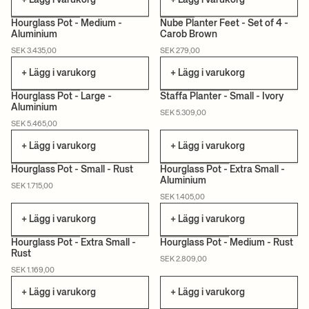
+ Lägg i varukorg
+ Lägg i varukorg
+1
Hourglass Pot - Medium -
Nube Planter Feet - Set of 4 -
Aluminium
Carob Brown
SEK 3.435,00
SEK 279,00
+ Lägg i varukorg
+ Lägg i varukorg
+1
Hourglass Pot - Large -
Staffa Planter - Small - Ivory
Aluminium
SEK 5.309,00
SEK 5.465,00
+ Lägg i varukorg
+ Lägg i varukorg
+1
+1
Hourglass Pot - Small - Rust
Hourglass Pot - Extra Small -
Aluminium
SEK 1.715,00
SEK 1.405,00
+ Lägg i varukorg
+ Lägg i varukorg
+1
+1
Hourglass Pot - Extra Small -
Hourglass Pot - Medium - Rust
Rust
SEK 2.809,00
SEK 1.169,00
+ Lägg i varukorg
+ Lägg i varukorg