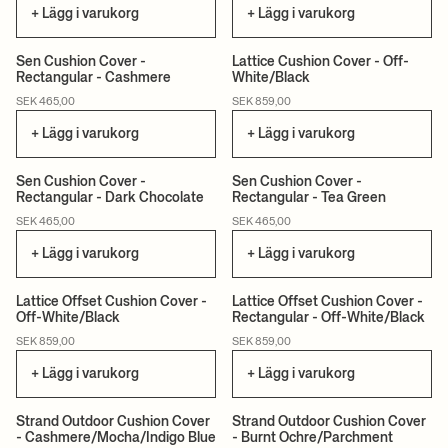
+ Lägg i varukorg
+ Lägg i varukorg
Sen Cushion Cover -
Lattice Cushion Cover - Off-
Rectangular - Cashmere
White/Black
CERTIFIERAD
CERTIFIERAD
SEK 465,00
SEK 859,00
+ Lägg i varukorg
+ Lägg i varukorg
Sen Cushion Cover -
Sen Cushion Cover -
Rectangular - Dark Chocolate
Rectangular - Tea Green
CERTIFIERAD
CERTIFIERAD
SEK 465,00
SEK 465,00
+ Lägg i varukorg
+ Lägg i varukorg
Lattice Offset Cushion Cover -
Lattice Offset Cushion Cover -
Off-White/Black
Rectangular - Off-White/Black
CERTIFIERAD
CERTIFIERAD
SEK 859,00
SEK 859,00
+ Lägg i varukorg
+ Lägg i varukorg
+4
+4
Strand Outdoor Cushion Cover
Strand Outdoor Cushion Cover
- Cashmere/Mocha/Indigo Blue
- Burnt Ochre/Parchment
CERTIFIERAD
CERTIFIERAD