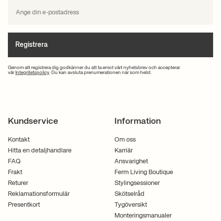
Registrera
Genom att registrera dig godkänner du att ta emot vårt nyhetsbrev och accepterar
vår
Integritetspolicy
. Du kan avsluta prenumerationen när som helst.
Kundservice
Information
Kontakt
Om oss
Hitta en detaljhandlare
Karriär
FAQ
Ansvarighet
Frakt
Ferm Living Boutique
Returer
Stylingsessioner
Reklamationsformulär
Skötselråd
Presentkort
Tygöversikt
Monteringsmanualer