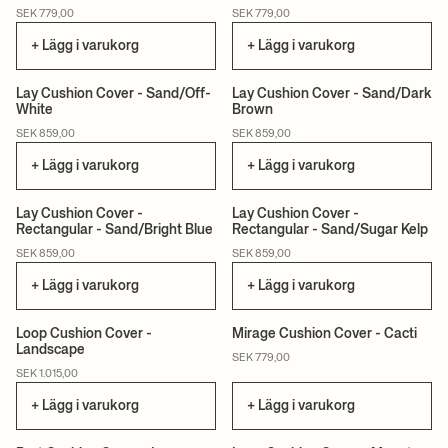
CAN LIS
SEK 779,00
SEK 779,00
+ Lägg i varukorg
+ Lägg i varukorg
Lay Cushion Cover - Sand/Off-
Lay Cushion Cover - Sand/Dark
White
Brown
SEK 859,00
SEK 859,00
+ Lägg i varukorg
+ Lägg i varukorg
Lay Cushion Cover -
Lay Cushion Cover -
Rectangular - Sand/Bright Blue
Rectangular - Sand/Sugar Kelp
SEK 859,00
SEK 859,00
+ Lägg i varukorg
+ Lägg i varukorg
Loop Cushion Cover -
Mirage Cushion Cover - Cacti
Landscape
SEK 779,00
SEK 1.015,00
+ Lägg i varukorg
+ Lägg i varukorg