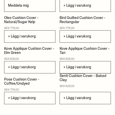
Meddela mig
+ Lägg i varukorg
+1
Oleo Cushion Cover -
Bird Quilted Cushion Cover -
Natural/Sugar Kelp
Rectangular
CERTIFIERAD
SEK 779,00
SEK 779,00
+ Lägg i varukorg
+ Lägg i varukorg
Kove Applique Cushion Cover -
Kove Applique Cushion Cover -
Elm Green
Tan
CERTIFIERAD
CERTIFIERAD
SEK 625,00
SEK 625,00
+ Lägg i varukorg
+ Lägg i varukorg
Senti Cushion Cover - Baked
Pose Cushion Cover -
Clay
Coffee/Undyed
CERTIFIERAD
SEK 625,00
SEK 779,00
+ Lägg i varukorg
+ Lägg i varukorg