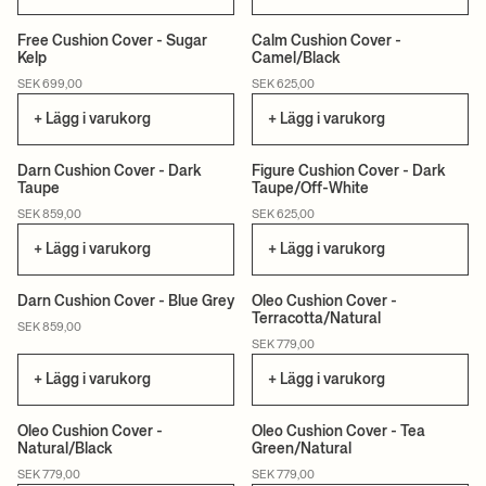
Free Cushion Cover - Sugar
Calm Cushion Cover -
Kelp
Camel/Black
CERTIFIERAD
SEK 699,00
SEK 625,00
+ Lägg i varukorg
+ Lägg i varukorg
Darn Cushion Cover - Dark
Figure Cushion Cover - Dark
Taupe
Taupe/Off-White
CERTIFIERAD
SEK 859,00
SEK 625,00
+ Lägg i varukorg
+ Lägg i varukorg
+1
Darn Cushion Cover - Blue Grey
Oleo Cushion Cover -
Terracotta/Natural
SEK 859,00
SEK 779,00
+ Lägg i varukorg
+ Lägg i varukorg
+1
+1
Oleo Cushion Cover -
Oleo Cushion Cover - Tea
Natural/Black
Green/Natural
SEK 779,00
SEK 779,00