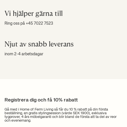
skick. Vi använder endast tyg av högsta kvalitet, som tål daglig
användning.
Vi hjälper gärna till
Ring oss på +45 7022 7523
Njut av snabb leverans
inom 2-4 arbetsdagar
Registrera dig och få 10% rabatt
Gå med i Home of Ferm Living så får du 10 % rabatt på din första
beställning, en gratis stylingsession (värde SEK 1900), exklusiva
tygprover, 4 års möbelgaranti och blir bland de första att ta del av reor
och evenemang.