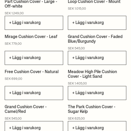
Part Cushion Cover - Large -
Loop Cushion Cover - Mount
Off-white
CERTIFIERAD
SEK 1.015,00
SEK 1.249,00
+ Lägg i varukorg
+ Lägg i varukorg
Mirage Cushion Cover - Leaf
Grand Cushion Cover - Faded
Blue/Burgundy
SEK 779,00
SEK 545,00
+ Lägg i varukorg
+ Lägg i varukorg
Free Cushion Cover - Natural
Meadow High Pile Cushion
Cover - Light Sand
CERTIFIERAD
SEK 699,00
SEK 1.405,00
+ Lägg i varukorg
+ Lägg i varukorg
Grand Cushion Cover -
The Park Cushion Cover -
Camel/Red
Sugar Kelp
CERTIFIERAD
SEK 545,00
SEK 625,00
+ Lägg i varukorg
+ Lägg i varukorg