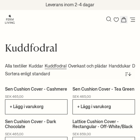
Hoppa till innehåll
Leverans inom 2-4 dagar
Sök
Kuddfodral
Alla textilier
Kuddar
Kuddfodral
Överkast och plädar
Handdukar
Dus
Sortera
Sen Cushion Cover - Cashmere
Sen Cushion Cover - Tea Green
CERTIFIERAD
CERTIFIERAD
SEK 465,00
SEK 465,00
+ Lägg i varukorg
+ Lägg i varukorg
Sen Cushion Cover - Dark
Lattice Cushion Cover -
Chocolate
Rectangular - Off-White/Black
CERTIFIERAD
CERTIFIERAD
SEK 465,00
SEK 859,00