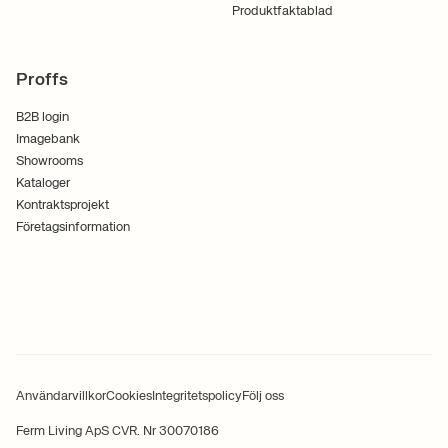
Produktfaktablad
Proffs
B2B login
Imagebank
Showrooms
Kataloger
Kontraktsprojekt
Företagsinformation
Användarvillkor
Cookies
Integritetspolicy
Följ oss
Ferm Living ApS CVR. Nr 30070186