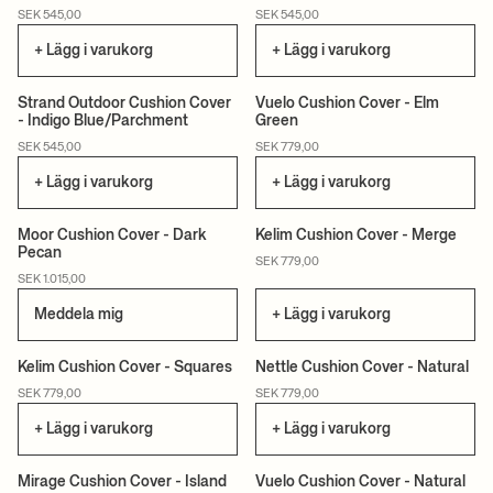
SEK 545,00
SEK 545,00
+ Lägg i varukorg
+ Lägg i varukorg
+4
Strand Outdoor Cushion Cover
Vuelo Cushion Cover - Elm
- Indigo Blue/Parchment
Green
CERTIFIERAD
CAN LIS
SEK 545,00
SEK 779,00
+ Lägg i varukorg
+ Lägg i varukorg
+2
Moor Cushion Cover - Dark
Kelim Cushion Cover - Merge
Pecan
SEK 779,00
SEK 1.015,00
Meddela mig
+ Lägg i varukorg
Kelim Cushion Cover - Squares
Nettle Cushion Cover - Natural
SEK 779,00
SEK 779,00
+ Lägg i varukorg
+ Lägg i varukorg
Mirage Cushion Cover - Island
Vuelo Cushion Cover - Natural