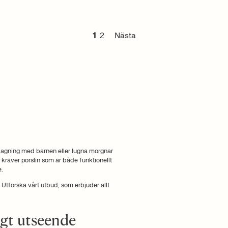
1
2
Nästa
lagning med barnen eller lugna morgnar
räver porslin som är både funktionellt
e.
. Utforska vårt utbud, som erbjuder allt
igt utseende