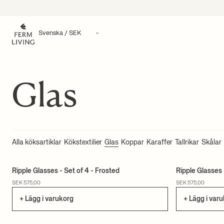
Hoppa till innehåll
Glas
Alla köksartiklar
Kökstextilier
Glas
Koppar
Karaffer
Tallrikar
Skålar
Ripple Glasses - Set of 4 - Frosted
Ripple Glasses 
SEK 575,00
SEK 575,00
+ Lägg i varukorg
+ Lägg i var