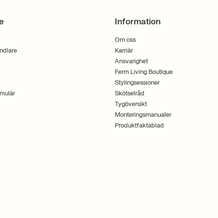
e
Information
Om oss
andlare
Karriär
Ansvarighet
Ferm Living Boutique
Stylingsessioner
mulär
Skötselråd
Tygöversikt
Monteringsmanualer
Produktfaktablad