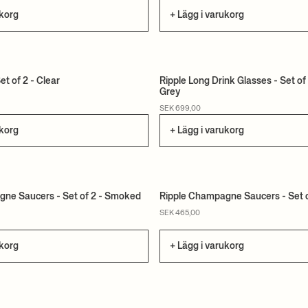
ukorg
+ Lägg i varukorg
Set of 2 - Clear
Ripple Long Drink Glasses - Set o
Grey
SEK 699,00
ukorg
+ Lägg i varukorg
ne Saucers - Set of 2 - Smoked
Ripple Champagne Saucers - Set o
SEK 465,00
ukorg
+ Lägg i varukorg