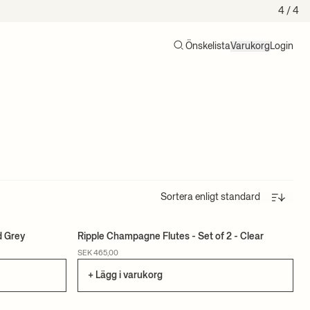
4
/ 4
Önskelista
Varukorg
Login
Sök
Varukorg (0)
Sortera
d Grey
Ripple Champagne Flutes - Set of 2 - Clear
SEK 465,00
+ Lägg i varukorg