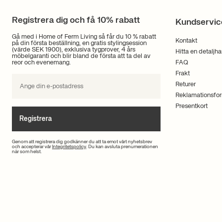
Vi strävar efter att svara på alla förfrågningar så snart som möjligt.
Registrera dig och få 10% rabatt
Kundservic
Gå med i Home of Ferm Living så får du 10 % rabatt
Kontakt
på din första beställning, en gratis stylingsession
(värde SEK 1900), exklusiva tygprover, 4 års
Hitta en detaljh
möbelgaranti och blir bland de första att ta del av
reor och evenemang.
FAQ
Frakt
Returer
Reklamationsfor
Presentkort
Registrera
Genom att registrera dig godkänner du att ta emot vårt nyhetsbrev
och accepterar vår
Integritetspolicy
. Du kan avsluta prenumerationen
när som helst.