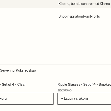
Köp nu, betala senare med Klarna
Shop
Inspiration
Rum
Proffs
Servering
Köksredskap
- Set of 4 - Clear
Ripple Glasses - Set of 4 - Smoke
SEK 575,00
ukorg
+ Lägg i varukorg