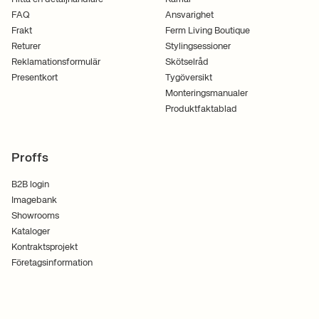
FAQ
Ansvarighet
Frakt
Ferm Living Boutique
Returer
Stylingsessioner
Reklamationsformulär
Skötselråd
Presentkort
Tygöversikt
Monteringsmanualer
Produktfaktablad
Proffs
B2B login
Imagebank
Showrooms
Kataloger
Kontraktsprojekt
Företagsinformation