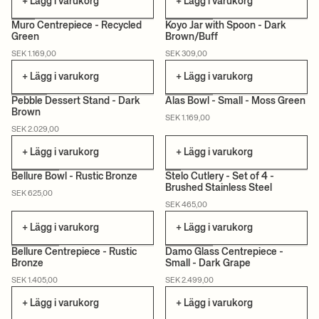
+ Lägg i varukorg
+ Lägg i varukorg
Muro Centrepiece - Recycled
Koyo Jar with Spoon - Dark
Green
Brown/Buff
CERTIFIERAD
SEK 1.169,00
SEK 309,00
+ Lägg i varukorg
+ Lägg i varukorg
Pebble Dessert Stand - Dark
Alas Bowl - Small - Moss Green
Brown
SEK 1.169,00
CERTIFIERAD
SEK 2.029,00
+ Lägg i varukorg
+ Lägg i varukorg
Bellure Bowl - Rustic Bronze
Stelo Cutlery - Set of 4 -
Brushed Stainless Steel
SEK 625,00
SEK 465,00
+ Lägg i varukorg
+ Lägg i varukorg
Bellure Centrepiece - Rustic
Damo Glass Centrepiece -
Bronze
Small - Dark Grape
SEK 1.405,00
SEK 2.499,00
+ Lägg i varukorg
+ Lägg i varukorg