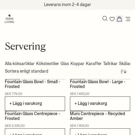
Hoppa till innehåll
Leverans inom 2-4 dagar
Sök
Servering
Alla köksartiklar
Kökstextilier
Glas
Koppar
Karaffer
Tallrikar
Skålar
S
Sortera
Fountain Glass Bowl - Small -
Fountain Glass Bowl - Large -
Frosted
Frosted
CERTIFIERAD
CERTIFIERAD
SEK 779,00
SEK 1.485,00
+ Lägg i varukorg
+ Lägg i varukorg
Fountain Glass Centrepiece -
Muro Centrepiece - Recycled
Frosted
Amber
CERTIFIERAD
CERTIFIERAD
SEK 2.339,00
SEK 1.169,00