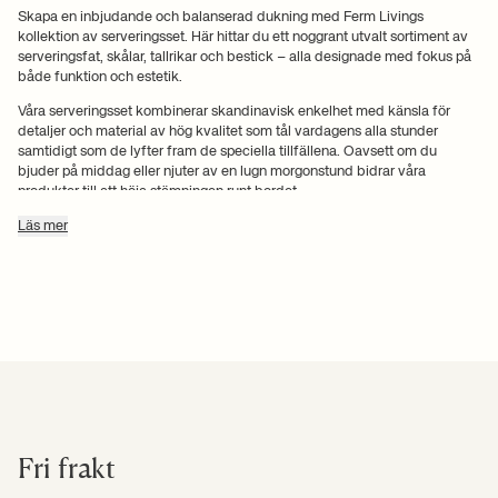
Skapa en inbjudande och balanserad dukning med Ferm Livings
kollektion av serveringsset. Här hittar du ett noggrant utvalt sortiment av
serveringsfat, skålar, tallrikar och bestick – alla designade med fokus på
både funktion och estetik.
Våra serveringsset kombinerar skandinavisk enkelhet med känsla för
detaljer och material av hög kvalitet som tål vardagens alla stunder
samtidigt som de lyfter fram de speciella tillfällena. Oavsett om du
bjuder på middag eller njuter av en lugn morgonstund bidrar våra
produkter till att höja stämningen runt bordet.
Som en naturlig förlängning av vår inredningsfilosofi smälter produkterna
Läs mer
in sömlöst i resten av hemmet. Du kan också hitta inspiration för din
matrum
där vårt estetiska universum kommer till liv i full skala.
Letar du efter sätt att organisera ditt kök eller serveringsutrustning?
Upptäck vårt sortiment av
förvaringslösningar
som kombinerar
funktionalitet med en ren, modern form.
Har du frågor om material eller användning är du alltid välkommen att
kontakta
vår kundservice, som gärna hjälper dig.
Hos Ferm Living skapar vi design som förenar funktion och känsla –
produkter som sätter en estetisk ram kring både vardag och speciella
Fri frakt
ögonblick.