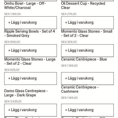
Omhu Bowl - Large - Off-
Oli Dessert Cup - Recycled
White/Charcoal
Clear
SEK 1.169,00
SEK 279,00
+ Lägg i varukorg
+ Lägg i varukorg
Ripple Serving Bowls - Set of 4
Momento Glass Stones - Small
- Smoked Grey
- Set of 2 - Clear
SEK 699,00
SEK 309,00
+ Lägg i varukorg
+ Lägg i varukorg
Momento Glass Stones - Large
Ceramic Centrepiece - Blue
- Set of 2 - Clear
SEK 1.169,00
SEK 625,00
+ Lägg i varukorg
+ Lägg i varukorg
Ceramic Centrepiece -
Damo Glass Centrepiece -
Cashmere
Large - Dark Grape
SEK 1.169,00
SEK 3.435,00
+ Lägg i varukorg
+ Lägg i varukorg