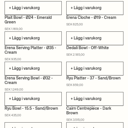
+ Lägg i varukorg
+ Lägg i varukorg
Plait Bowl - Ø24 - Emerald
Erena Cloche - Ø19 - Cream
Green
SEK 625,00
CAN LIS
SEK 1.169,00
+ Lägg i varukorg
+ Lägg i varukorg
Erena Serving Platter - Ø35 -
Dedali Bowl - Off-White
Cream
SEK 2.185,00
CAN LIS
SEK 935,00
+ Lägg i varukorg
+ Lägg i varukorg
Erena Serving Bowl - Ø32 -
Ryu Platter - 37 - Sand/Brown
Cream
SEK 859,00
CAN LIS
SEK 1.249,00
+ Lägg i varukorg
+ Lägg i varukorg
Ryu Bowl - 15.5 - Sand/Brown
Cairn Centrepiece - Dark
Brown
SEK 435,00
CERTIFIERAD
SEK 3.515,00