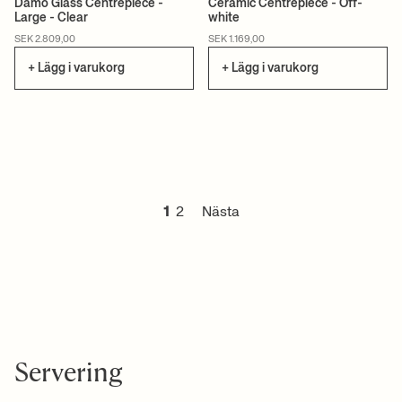
Damo Glass Centrepiece -
Ceramic Centrepiece - Off-
Large - Clear
white
SEK 2.809,00
SEK 1.169,00
+ Lägg i varukorg
+ Lägg i varukorg
1
2
Nästa
Servering