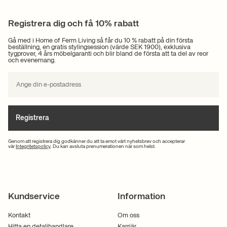
Registrera dig och få 10% rabatt
Gå med i Home of Ferm Living så får du 10 % rabatt på din första
beställning, en gratis stylingsession (värde SEK 1900), exklusiva
tygprover, 4 års möbelgaranti och blir bland de första att ta del av reor
och evenemang.
Registrera
Genom att registrera dig godkänner du att ta emot vårt nyhetsbrev och accepterar
vår
Integritetspolicy
. Du kan avsluta prenumerationen när som helst.
Kundservice
Information
Kontakt
Om oss
Hitta en detaljhandlare
Karriär