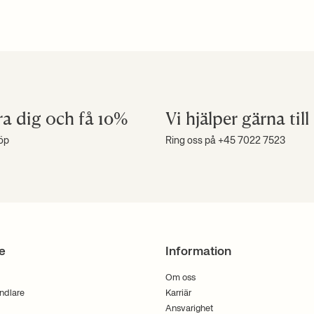
ra dig och få 10%
Vi hjälper gärna till
köp
Ring oss på +45 7022 7523
e
Information
Om oss
andlare
Karriär
Ansvarighet