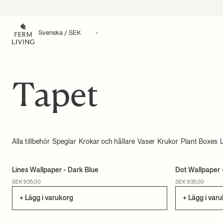
Hoppa till innehåll
Tapet
Alla tillbehör
Speglar
Krokar och hållare
Vaser
Krukor
Plant Boxes
Lines Wallpaper - Dark Blue
Dot Wallpaper 
CERTIFIERAD
SEK 935,00
SEK 935,00
+ Lägg i varukorg
+ Lägg i var