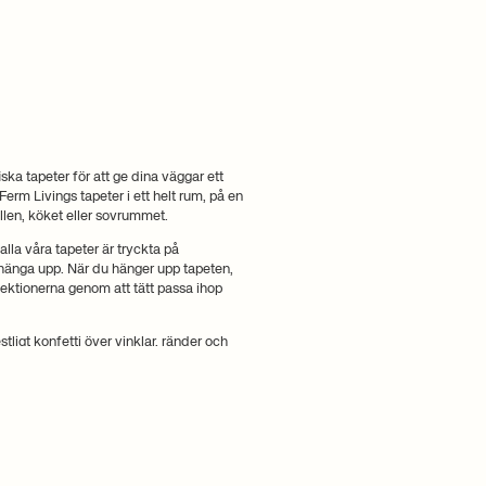
ka tapeter för att ge dina väggar ett
rm Livings tapeter i ett helt rum, på en
hallen, köket eller sovrummet.
alla våra tapeter är tryckta på
t hänga upp. När du hänger upp tapeten,
ektionerna genom att tätt passa ihop
tligt konfetti över vinklar, ränder och
yck.
f-white, mint eller grått helt säkert
indre. Lines Tapet är en del av vår
d traditionella trycktekniker som går
upp tack vare Wallsmart-kvaliteten på