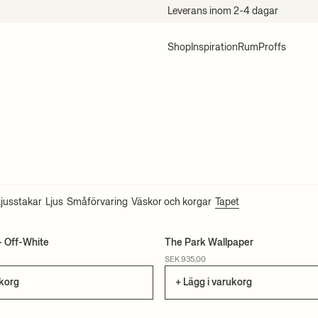
Leverans inom 2-4 dagar
Shop
Inspiration
Rum
Proffs
Ljusstakar
Ljus
Småförvaring
Väskor och korgar
Tapet
- Off-White
The Park Wallpaper
CERTIFIERAD
SEK 935,00
ukorg
+ Lägg i varukorg