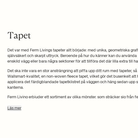
Tapet
Det var med Ferm Livings tapeter allt började: med unika, geometriska grafis
självsäkert och skarpt uttryck. Beroende på hur du känner kan du använda Fe
enskild vägg eller bara några sektioner för att tillföra det där lilla extra till 
Det ska inte vara en stor ansträngning att piffa upp ditt rum med tapeter, så 
Wallsmart-kvalitet, en non-woven fleece tapet, vilket gör det busenkelt at
applicera det färdigblandade tapetklistret på väggen och häng sedan upp s
kanterna.
Ferm Living erbjuder ett sortiment av olika mönster, som sträcker sig från fes
linjer till mer naturliga teman som marmor, träd, halvmånar och blommiga tr
Läs mer
För klassiska Art Deco-inspirerade väggar kan vår Lines Tapet i mörkblått, of
skapa en spännande effekt, oavsett om du hänger den på en hel vägg eller m
"Very Special Collection" som består av yt-tryckta tapeter, producerade me
tillbaka till början av 1800-talet. Den är dock fortfarande enkel att hänga 
den tryckta tapeten.