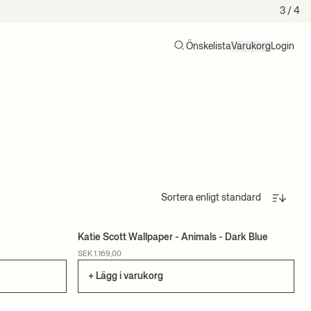
3
/ 4
Önskelista
Varukorg
Login
Sök
Varukorg (0)
Sortera
Katie Scott Wallpaper - Animals - Dark Blue
CERTIFIERAD
SEK 1.169,00
+ Lägg i varukorg