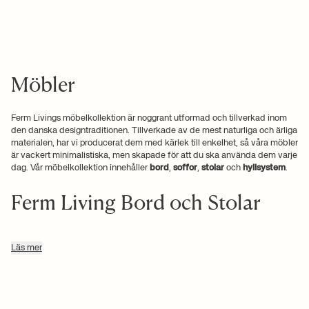
Möbler
Ferm Livings möbelkollektion är noggrant utformad och tillverkad inom
den danska designtraditionen. Tillverkade av de mest naturliga och ärliga
materialen, har vi producerat dem med kärlek till enkelhet, så våra möbler
är vackert minimalistiska, men skapade för att du ska använda dem varje
dag. Vår möbelkollektion innehåller
bord
,
soffor
,
stolar
och
hyllsystem
.
Ferm Living Bord och Stolar
Varje rum har sina egenheter, och därför behöver varje olika rum ett eget
Läs mer
bord. Med Mingle-serien av bordsskivor och bockar kan du skapa ett
bord i exakt den färgkombination som passar rummet. Resultatet är ett
balanserat bord som fungerar både som ett modernt matbord och som
ett färgglatt skrivbord.
Det anpassade Mingle-bordet ser bäst ut i kombination med stolar eller