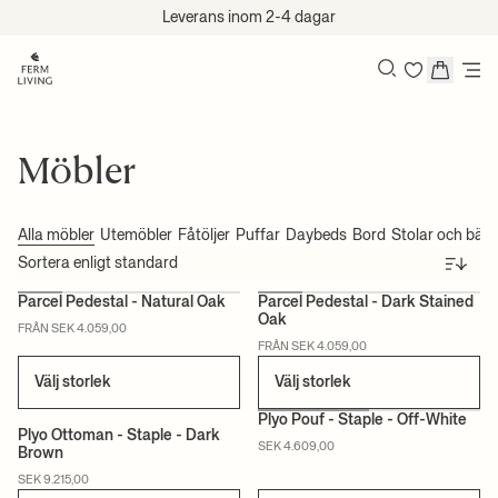
Hoppa till innehåll
Leverans inom 2-4 dagar
Sök
Möbler
Alla möbler
Utemöbler
Fåtöljer
Puffar
Daybeds
Bord
Stolar och bän
Sortera
Parcel Pedestal - Natural Oak
Parcel Pedestal - Dark Stained
Oak
FRÅN SEK 4.059,00
NY
CERTIFIERAD
NY
CERTIFIERAD
FRÅN SEK 4.059,00
Välj storlek
Välj storlek
Plyo Pouf - Staple - Off-White
Plyo Ottoman - Staple - Dark
SEK 4.609,00
Brown
NY
NY
SEK 9.215,00