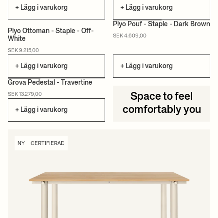
+ Lägg i varukorg
+ Lägg i varukorg
Plyo Pouf - Staple - Dark Brown
Plyo Ottoman - Staple - Off-
SEK 4.609,00
White
NY
NY
SEK 9.215,00
+ Lägg i varukorg
+ Lägg i varukorg
Grova Pedestal - Travertine
SEK 13.279,00
Space to feel
NY
CERTIFIERAD
comfortably you
+ Lägg i varukorg
NY
CERTIFIERAD