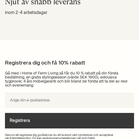
Njut av snabb leverans
Living-touch. Både Turn-sofforna och dagbäddarna finns tillgängliga i
olika material och flera färgkombinationer. Det övre kuddlagret i båda
inom 2-4 arbetsdagar
designerna är vändbart och tvåfärgat, så du kan vända på det för att
ändra utseendet i ett nafs.
Turn-soffan blir en naturlig samlingspunkt i ditt vardagsrum precis som
dagbädden kommer att fånga blicken i en hall eller var du än använder
den.
Kombinera designmöblerna med klusterborden som tillsammans kan
fungera som ett stilfullt soffbord eller som en fin detalj när du använder
de tre borden separat i olika utrymmen i ditt hem.
Registrera dig och få 10% rabatt
Gå med i Home of Ferm Living så får du 10 % rabatt på din första
beställning, en gratis stylingsession (värde SEK 1900), exklusiva
tygprover, 4 års möbelgaranti och blir bland de första att ta del av reor
och evenemang.
Registrera
Genom att registrera dig godkänner du att ta emot vårt nyhetsbrev och accepterar
vår
Integritetspolicy
. Du kan avsluta prenumerationen när som helst.