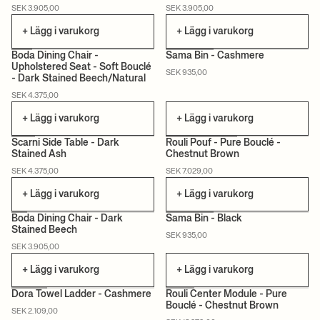
SEK 3.905,00
SEK 3.905,00
CERTIFIERAD
CERTIFIERAD
+ Lägg i varukorg
+ Lägg i varukorg
Boda Dining Chair -
Sama Bin - Cashmere
Upholstered Seat - Soft Bouclé
SEK 935,00
- Dark Stained Beech/Natural
CERTIFIERAD
SEK 4.375,00
+ Lägg i varukorg
+ Lägg i varukorg
Scarni Side Table - Dark
Rouli Pouf - Pure Bouclé -
Stained Ash
Chestnut Brown
CERTIFIERAD
SEK 4.375,00
SEK 7.029,00
+ Lägg i varukorg
+ Lägg i varukorg
+1
Boda Dining Chair - Dark
Sama Bin - Black
Stained Beech
SEK 935,00
CERTIFIERAD
SEK 3.905,00
+ Lägg i varukorg
+ Lägg i varukorg
Dora Towel Ladder - Cashmere
Rouli Center Module - Pure
Bouclé - Chestnut Brown
SEK 2.109,00