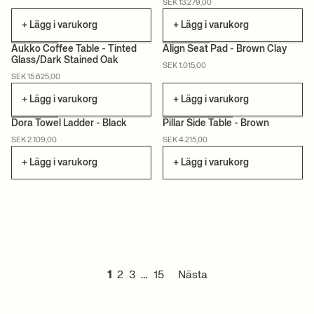
SEK 13.279,00
+ Lägg i varukorg
+ Lägg i varukorg
Aukko Coffee Table - Tinted
Align Seat Pad - Brown Clay
Glass/Dark Stained Oak
SEK 1.015,00
CERTIFIERAD
SEK 15.625,00
+ Lägg i varukorg
+ Lägg i varukorg
Dora Towel Ladder - Black
Pillar Side Table - Brown
SEK 2.109,00
SEK 4.215,00
+ Lägg i varukorg
+ Lägg i varukorg
1
2
3
…
15
Nästa