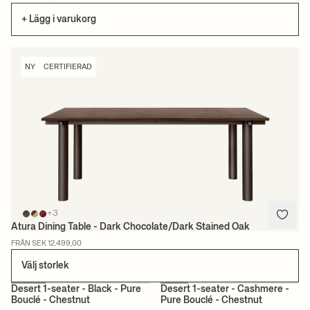
+ Lägg i varukorg
NY
CERTIFIERAD
+3
Atura Dining Table - Dark Chocolate/Dark Stained Oak
FRÅN SEK 12.499,00
Välj storlek
+1
+1
Desert 1-seater - Black - Pure
Desert 1-seater - Cashmere -
Bouclé - Chestnut
Pure Bouclé - Chestnut