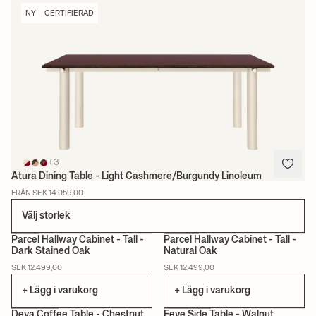
NY
CERTIFIERAD
+3
Atura Dining Table - Light Cashmere/Burgundy Linoleum
FRÅN SEK 14.059,00
Välj storlek
Parcel Hallway Cabinet - Tall -
Parcel Hallway Cabinet - Tall -
Dark Stained Oak
Natural Oak
NY
CERTIFIERAD
CERTIFIERAD
SEK 12.499,00
SEK 12.499,00
+ Lägg i varukorg
+ Lägg i varukorg
Deya Coffee Table - Chestnut
Feve Side Table - Walnut