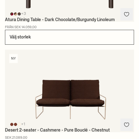
+3
Atura Dining Table - Dark Chocolate/Burgundy Linoleum
FRÅN SEK 14.059,00
Välj storlek
NY
+1
Desert 2-seater - Cashmere - Pure Bouclé - Chestnut
SEK 21.089,00