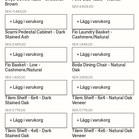
Brown
SEK 4.609,00
CERTIFIERAD
SEK 11.485,00
+ Lägg i varukorg
+ Lägg i varukorg
Scarni Pedestal Cabinet - Dark
Fio Laundry Basket -
Stained Ash
Cashmere/Natural
CERTIFIERAD
SEK 5.465,00
SEK 1.949,00
+ Lägg i varukorg
+ Lägg i varukorg
+1
Fio Basket - Low -
Boda Dining Chair - Natural
Cashmere/Natural
Oak
CERTIFIERAD
SEK 1.405,00
SEK 3.905,00
+ Lägg i varukorg
+ Lägg i varukorg
Tilem Shelf - 6x4 - Dark
Tilem Shelf - 6x4 - Natural Oak
Stained Oak
Veneer
CERTIFIERAD
CERTIFIERAD
SEK 5.779,00
SEK 5.779,00
+ Lägg i varukorg
+ Lägg i varukorg
Tilem Shelf - 4x6 - Dark
Tilem Shelf - 4x6 - Natural Oak
Stained Oak
Veneer