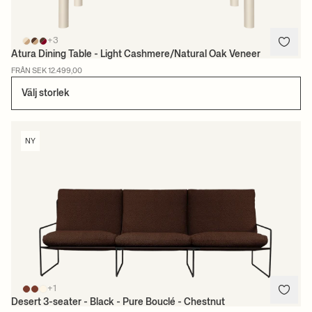
+3
Atura Dining Table - Light Cashmere/Natural Oak Veneer
FRÅN SEK 12.499,00
Välj storlek
NY
+1
Desert 3-seater - Black - Pure Bouclé - Chestnut