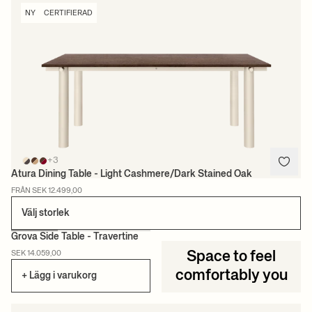
NY
CERTIFIERAD
+3
Atura Dining Table - Light Cashmere/Dark Stained Oak
FRÅN SEK 12.499,00
Välj storlek
Grova Side Table - Travertine
SEK 14.059,00
Space to feel
NY
CERTIFIERAD
comfortably you
+ Lägg i varukorg