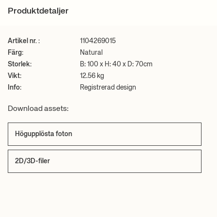
Observera:
Detta är ett handgjort föremål. Variationer kan
+ LÄS MER
Produktdetaljer
förekomma.
Se alla våra fraktpriser
här
.
2D/3D-filer
Högupplösta foton
Artikel nr. :
1104269015
Färg:
Natural
+ LÄS MER
Storlek:
B: 100 x H: 40 x D: 70cm
Vikt:
12.56 kg
Info:
Registrerad design
Download assets:
Högupplösta foton
2D/3D-filer