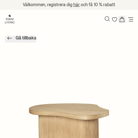
Hoppa till innehåll
Välkommen, registrera dig
här
och få 10 % rabatt
Sök
Gå tillbaka