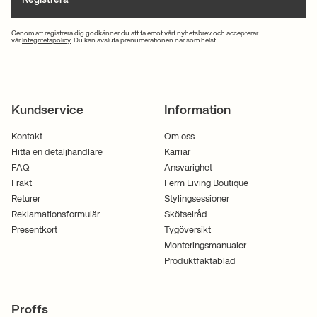
Registrera
Genom att registrera dig godkänner du att ta emot vårt nyhetsbrev och accepterar
vår
Integritetspolicy
. Du kan avsluta prenumerationen när som helst.
Kundservice
Information
Kontakt
Om oss
Hitta en detaljhandlare
Karriär
FAQ
Ansvarighet
Frakt
Ferm Living Boutique
Returer
Stylingsessioner
Reklamationsformulär
Skötselråd
Presentkort
Tygöversikt
Monteringsmanualer
Produktfaktablad
Proffs