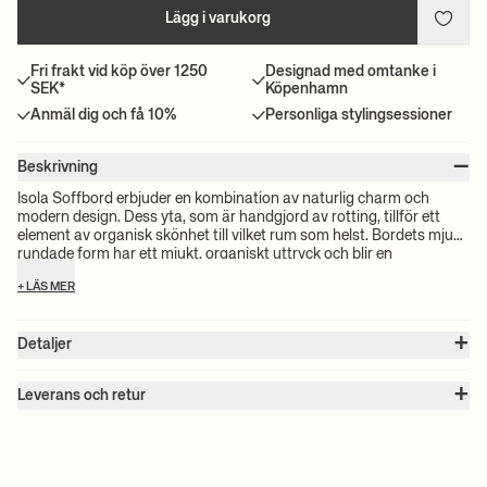
Lägg i varukorg
Fri frakt vid köp över 1250
Designad med omtanke i
SEK*
Köpenhamn
Anmäl dig och få 10%
Personliga stylingsessioner
–
Beskrivning
Isola Soffbord erbjuder en kombination av naturlig charm och
modern design. Dess yta, som är handgjord av rotting, tillför ett
element av organisk skönhet till vilket rum som helst. Bordets mjukt
rundade form har ett mjukt, organiskt uttryck och blir en
sofistikerad men samtidigt mysig mittpunkt i ditt vardagsrum.
+ LÄS MER
+
Detaljer
Artikel nr. :
1104269015
+
Färg:
Natural
Leverans och retur
Storlek:
B: 100 x H: 40 x D: 70 cm
Observera:
Alla fraktpriser beräknas efter volymen på dina valda
Vikt:
12.56 kg
produkter. Det exakta priset för din beställning kommer att
Material:
Fram- och ovansida: Rotting. Insida: Plywood.
Info:
Registrerad design
beräknas vid kassan. För information om beräknad leveranstid och
Skötselanvisningar:
Torka av med en fuktig trasa
fraktkostnader, vänligen se våra villkor.