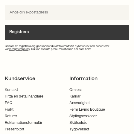
Registrera
Genom att registrera dig godkänner du att ta emot vårt nyhetsbrev och accepterar
vår
Integritetspolicy
. Du kan avsluta prenumerationen när som helst.
Kundservice
Information
Kontakt
Om oss
Hitta en detaljhandlare
Karriär
FAQ
Ansvarighet
Frakt
Ferm Living Boutique
Returer
Stylingsessioner
Reklamationsformulär
Skötselråd
Presentkort
Tygöversikt