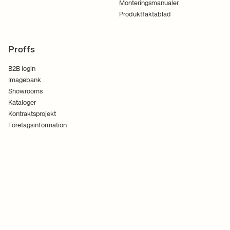
Monteringsmanualer
Produktfaktablad
Proffs
B2B login
Imagebank
Showrooms
Kataloger
Kontraktsprojekt
Företagsinformation
Användarvillkor
Cookies
Integritetspolicy
Följ oss