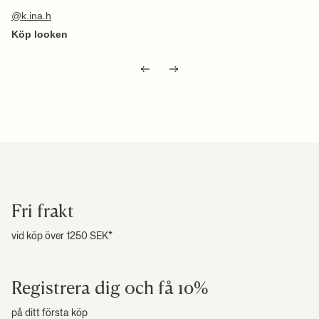
Inlägg
k.ina.h
publicerat
av
Fri frakt
vid köp över 1250 SEK*
Registrera dig och få 10%
på ditt första köp