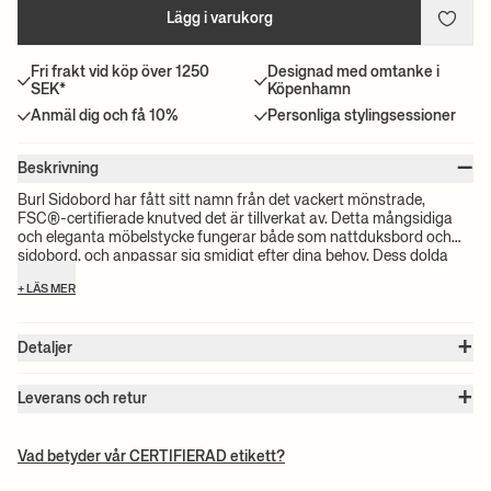
Lägg i varukorg
Fri frakt vid köp över 1250
Designad med omtanke i
SEK*
Köpenhamn
Anmäl dig och få 10%
Personliga stylingsessioner
–
Beskrivning
Burl Sidobord har fått sitt namn från det vackert mönstrade,
FSC®-certifierade knutved det är tillverkat av. Detta mångsidiga
och eleganta möbelstycke fungerar både som nattduksbord och
sidobord, och anpassar sig smidigt efter dina behov. Dess dolda
förvaringsutrymme inkluderar en justerbar hylla som kan flyttas
+ LÄS MER
beroende på de föremål som förvaras. Den pelarliknande designen
utstrålar ett elegant uttryck som förhöjer den övergripande
estetiken och atmosfären i vilket rum som helst.
+
Detaljer
Artikel nr. :
1104268388
+
Färg:
Natural
Leverans och retur
Storlek:
B: 35 x H: 67 x D: 35 cm
Observera:
Alla fraktpriser beräknas efter volymen på dina valda
Vikt:
12 kg
produkter. Det exakta priset för din beställning kommer att
Material:
FSC®-certifierad fanér av poppelmasur med MDF-kärna
Vad betyder vår CERTIFIERAD etikett?
Skötselanvisningar:
Torka av med en fuktig trasa. Lämna inte ytan
beräknas vid kassan. För information om beräknad leveranstid och
våt.
fraktkostnader, vänligen se våra villkor.