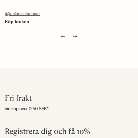
Inlägg
inclassicfashion
publicerat
av
Fri frakt
vid köp över 1250 SEK*
Registrera dig och få 10%