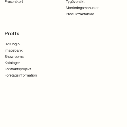
Presentkort
Tygöversikt
Monteringsmanualer
Produktfaktablad
Proffs
B2B login
Imagebank
Showrooms
Kataloger
Kontraktsprojekt
Företagsinformation
Användarvillkor
Cookies
Integritetspolicy
Följ oss