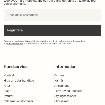
tygprover, 4 års möbelgaranti och blir bland de första att ta del av reor
och evenemang.
Registrera
Genom att registrera dig godkänner du att ta emot vårt nyhetsbrev och accepterar
vår
Integritetspolicy
. Du kan avsluta prenumerationen när som helst.
Kundservice
Information
Kontakt
Om oss
Hitta en detaljhandlare
Karriär
FAQ
Ansvarighet
Frakt
Ferm Living Boutique
Returer
Stylingsessioner
Reklamationsformulär
Skötselråd