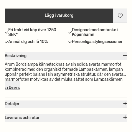
Lägg i varukorg
Fri frakt vid köp över 1250
Designad med omtanke i
SEK*
Köpenhamn
Anmäl dig och få 10%
Personliga stylingsessioner
–
Beskrivning
Arum Bordslampa kännetecknas av sin solida svarta marmorfot
kombinerad med den organiskt formade Lampaskärmen. lampan
uppnår perfekt balans i sin asymmetriska struktur, där den svarta
marmorfoten motviktas av det mjuka sättet som Lampaskärmen
hänger från den böjda metallbågen på ett bladliknande vis. Med sin
+ LÄS MER
insida målad i matt off-white sprider lampan ett mjukt, jämnt
fördelat ljus, och Lampaskärmen kan justeras för att säkerställa
optimala ljusförhållanden i alla situationer.
+
Detaljer
Artikel nr. :
100132101
+
Färg:
Black
Leverans och retur
Storlek:
B: 20.5 x H: 53 x D: 34 cm
Observera:
Alla fraktpriser beräknas efter volymen på dina valda
Vikt:
2.9 kg
produkter. Det exakta priset för din beställning kommer att
Material:
Fot i solid svart marmor. Struktur i pulverlackerat järn och