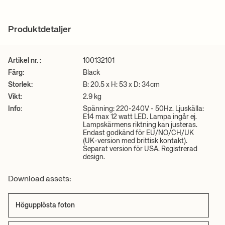
lampskärm i aluminium. Elektriska komponenter. E14-sockel. 2,6
beräknas vid kassan. För information om beräknad leveranstid och
meter lång sladd i svart tyg. Matt off-white på insidan.
fraktkostnader, vänligen se våra villkor.
Info:
Spänning: 220-240V - 50Hz. Ljuskälla: E14 max 12 watt LED.
+ LÄS MER
Produktdetaljer
Lampa ingår ej. Lampskärmens riktning kan justeras. Endast
Se alla våra fraktpriser
här
.
godkänd för EU/NO/CH/UK (UK-version med brittisk kontakt).
Separat version för USA. Registrerad design.
Skötselanvisningar:
Torka av med en fuktig trasa
Artikel nr. :
100132101
2D/3D-filer
Färg:
Black
Högupplösta foton
Storlek:
B: 20.5 x H: 53 x D: 34cm
Ladda ner produktfaktablad
Vikt:
2.9 kg
Info:
Spänning: 220-240V - 50Hz. Ljuskälla:
+ LÄS MER
E14 max 12 watt LED. Lampa ingår ej.
Lampskärmens riktning kan justeras.
Endast godkänd för EU/NO/CH/UK
(UK-version med brittisk kontakt).
Separat version för USA. Registrerad
design.
Download assets:
Högupplösta foton