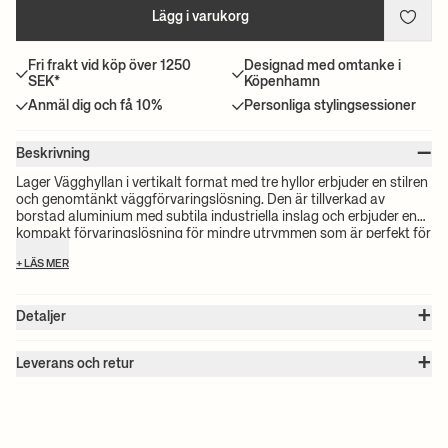
Lägg i varukorg
Fri frakt vid köp över 1250
Designad med omtanke i
SEK*
Köpenhamn
Anmäl dig och få 10%
Personliga stylingsessioner
–
Beskrivning
Lager Vägghyllan i vertikalt format med tre hyllor erbjuder en stilren
och genomtänkt väggförvaringslösning. Den är tillverkad av
borstad aluminium med subtila industriella inslag och erbjuder en
kompakt förvaringslösning för mindre utrymmen som är perfekt för
glas, prydnadssaker eller vardagsföremål. Hyllan kan enkelt
+ LÄS MER
kombineras med andra hyllor för att skapa en sammanhängande
hylla.
+
Detaljer
Artikel nr. :
1104272084
+
Färg:
Aluminium
Leverans och retur
Storlek:
B: 35 x H: 65 x D: 15 cm
Observera:
Alla fraktpriser beräknas efter volymen på dina valda
Vikt:
4 kg
produkter. Det exakta priset för din beställning kommer att
Material:
Aluminium
Info:
Inklusive väggfästen. Plattpackad. Hyllstorlek: B: 30 x D: 15 cm.
beräknas vid kassan. För information om beräknad leveranstid och
Avstånd mellan hyllor: 21,2 cm
fraktkostnader, vänligen se våra villkor.