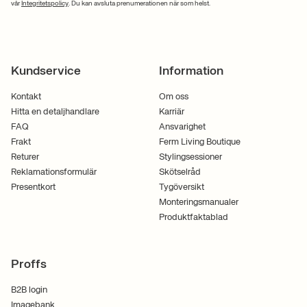
vår
Integritetspolicy
. Du kan avsluta prenumerationen när som helst.
Kundservice
Information
Kontakt
Om oss
Hitta en detaljhandlare
Karriär
FAQ
Ansvarighet
Frakt
Ferm Living Boutique
Returer
Stylingsessioner
Reklamationsformulär
Skötselråd
Presentkort
Tygöversikt
Monteringsmanualer
Produktfaktablad
Proffs
B2B login
Imagebank