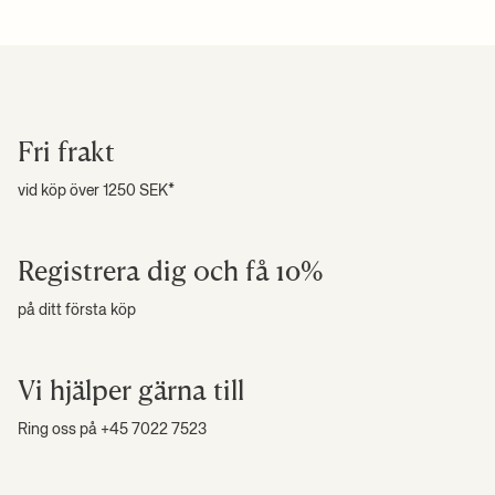
Skötselanvisningar:
Torka av med en mjuk fuktig trasa. Se till att
+ LÄS MER
ytan hålls ren och torr.
Se alla våra fraktpriser
här
.
Högupplösta foton
Ladda ner monteringsanvisning
Ladda ner produktfaktablad
Fri frakt
+ LÄS MER
vid köp över 1250 SEK*
Registrera dig och få 10%
på ditt första köp
Vi hjälper gärna till
Ring oss på +45 7022 7523