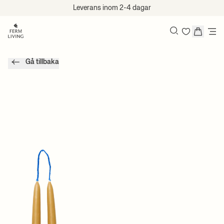
Hoppa till innehåll
Leverans inom 2-4 dagar
Sök
Gå tillbaka