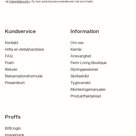
vår
Integritetspolicy
. Du kan avsluta prenumerationen när som helst.
Kundservice
Information
Kontakt
Om oss
Hitta en detaljhandlare
Karriär
FAQ
Ansvarighet
Frakt
Ferm Living Boutique
Returer
Stylingsessioner
Reklamationsformulär
Skötselråd
Presentkort
Tygöversikt
Monteringsmanualer
Produktfaktablad
Proffs
B2B login
Imagebank