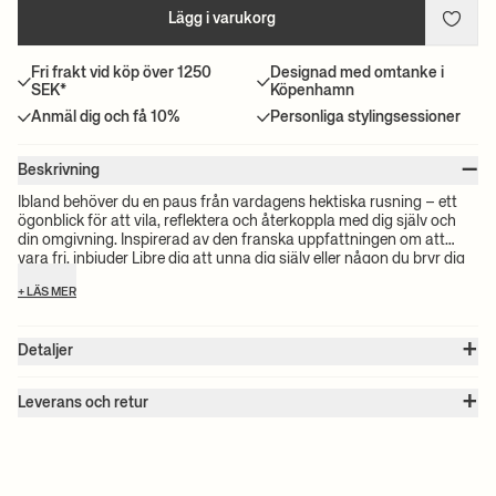
Lägg i varukorg
Fri frakt vid köp över 1250
Designad med omtanke i
SEK*
Köpenhamn
Anmäl dig och få 10%
Personliga stylingsessioner
–
Beskrivning
Ibland behöver du en paus från vardagens hektiska rusning – ett
ögonblick för att vila, reflektera och återkoppla med dig själv och
din omgivning. Inspirerad av den franska uppfattningen om att
vara fri, inbjuder Libre dig att unna dig själv eller någon du bryr dig
om ett ögonblick av lugn. Setet inkluderar en liten, organiskt formad
+ LÄS MER
keramisk ljusstake, fyra små doppade ljus med en distinkt blå veke
samt en Twist Ljussläckare i mässing.
+
Detaljer
Artikel nr. :
1104266342
+
Färg:
Black
Leverans och retur
Storlek:
B: 5 x H: 3 x D: 15 cm
Observera:
Alla fraktpriser beräknas efter volymen på dina valda
Vikt:
0.1 kg
produkter. Det exakta priset för din beställning kommer att
Material:
Keramisk ljushållare. Paraffinljus. Massiv mässing
ljussläckare.
beräknas vid kassan. För information om beräknad leveranstid och
Info:
Presentask innehållande keramisk ljushållare, 4 st enfärgade
fraktkostnader, vänligen se våra villkor.