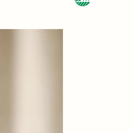
att placera ljuset i en lämplig ljush
underlag. Trimma veken till max 1 c
Undvik att placera ljuset i drag ell
element. Se till att släcka ljuset. L
+ LÄS MER