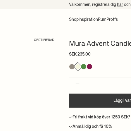
Välkommen, registrera dig
här
och 
Shop
Inspiration
Rum
Proffs
CERTIFIERAD
Mura Advent Candl
SEK 235,00
–
Lägg i va
Fri frakt vid köp över 1250 SEK*
Anmäl dig och få 10%