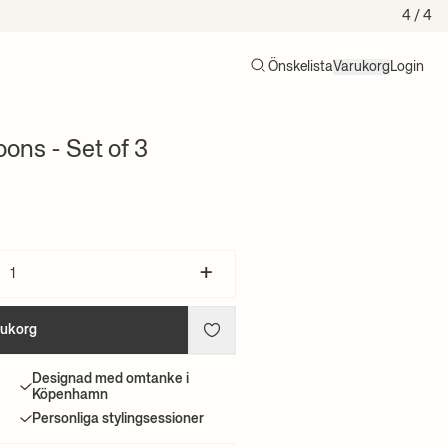
4
/ 4
Önskelista
Varukorg
Login
Sök
Varukorg (0)
ons - Set of 3
+
rukorg
Designad med omtanke i
Köpenhamn
Personliga stylingsessioner