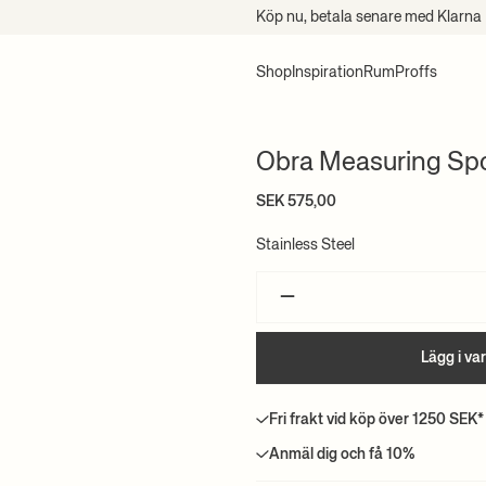
Köp nu, betala senare med Klarna
Shop
Inspiration
Rum
Proffs
Obra Measuring Spo
SEK 575,00
Stainless Steel
–
Lägg i va
Fri frakt vid köp över 1250 SEK*
Anmäl dig och få 10%