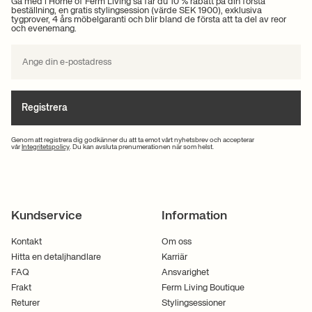
Gå med i Home of Ferm Living så får du 10 % rabatt på din första
beställning, en gratis stylingsession (värde SEK 1900), exklusiva
tygprover, 4 års möbelgaranti och blir bland de första att ta del av reor
och evenemang.
Registrera
Genom att registrera dig godkänner du att ta emot vårt nyhetsbrev och accepterar
vår
Integritetspolicy
. Du kan avsluta prenumerationen när som helst.
Kundservice
Information
Kontakt
Om oss
Hitta en detaljhandlare
Karriär
FAQ
Ansvarighet
Frakt
Ferm Living Boutique
Returer
Stylingsessioner