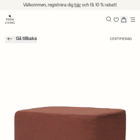
Hoppa till innehåll
Välkommen, registrera dig
här
och få 10 % rabatt
Sök
Gå tillbaka
CERTIFIERAD