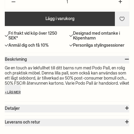
–
+
Lägg i varukorg
Fri frakt vid köp över 1250
Designad med omtanke i
SEK*
Köpenhamn
Anmäl dig och få 10%
Personliga stylingsessioner
–
Beskrivning
Ge en touch av lekfullhet till ditt barns rum med Podo Pall, en rolig
och praktisk möbel. Denna lilla pall, som också kan användas som
ett lågt sidobord, är tillverkad av 50% post-consumer bomull och
50% FSC® återvunnen kartong. Varje Podo Pall är handgjord, vilket
garanterar att inga två exemplar är likadana. Dess lilla storlek och
+ LÄS MER
lekfulla design gör den till ett mångsidigt och charmigt tillskott i
vilket rum som helst.
+
Detaljer
Artikel nr. :
1104268964
+
Färg:
Red Brown
Leverans och retur
Storlek:
B: 34 x H: 25 x D: 28 cm
Observera:
Alla fraktpriser beräknas efter volymen på dina valda
Vikt:
3.15 kg