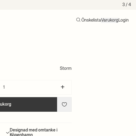
3
/ 4
Önskelista
Varukorg
Login
Sök
Varukorg (0)
Storm
+
rukorg
Designad med omtanke i
Köpenhamn