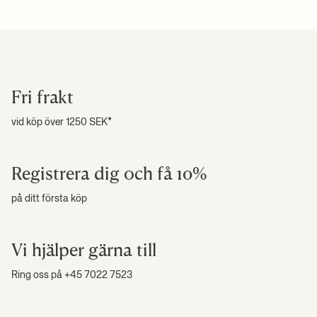
av glasyrtypen.
+ LÄS MER
Se alla våra fraktpriser
här
.
Högupplösta foton
+ LÄS MER
Fri frakt
vid köp över 1250 SEK*
Registrera dig och få 10%
på ditt första köp
Vi hjälper gärna till
Ring oss på +45 7022 7523