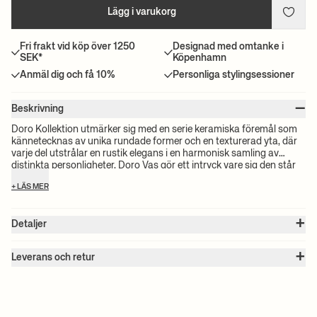
Lägg i varukorg
Fri frakt vid köp över 1250
Designad med omtanke i
SEK*
Köpenhamn
Anmäl dig och få 10%
Personliga stylingsessioner
–
Beskrivning
Doro Kollektion utmärker sig med en serie keramiska föremål som
kännetecknas av unika rundade former och en texturerad yta, där
varje del utstrålar en rustik elegans i en harmonisk samling av
distinkta personligheter. Doro Vas gör ett intryck vare sig den står
för sig själv eller är prydd med blommor, och blandar sömlöst
+ LÄS MER
funktionalitet med konstnärlig elegans.
+
Detaljer
Artikel nr. :
1104268833
+
Färg:
Dark Brown
Leverans och retur
Storlek:
Ø: 16 x B: 16 x H: 27 x D: 16 cm
Observera:
Alla fraktpriser beräknas efter volymen på dina valda
Vikt:
1.3 kg
produkter. Det exakta priset för din beställning kommer att
Material:
Glaserad terrakotta
Skötselanvisningar:
Skölj i ljummet vatten
beräknas vid kassan. För information om beräknad leveranstid och
Observera:
Variationer i ytbehandlingen kan förekomma på grund
fraktkostnader, vänligen se våra villkor.