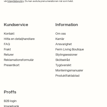
vår
Integritetspolicy
. Du kan avsluta prenumerationen när som helst.
Kundservice
Information
Kontakt
Om oss
Hitta en detaljhandlare
Karriär
FAQ
Ansvarighet
Frakt
Ferm Living Boutique
Returer
Stylingsessioner
Reklamationsformulär
Skötselråd
Presentkort
Tygöversikt
Monteringsmanualer
Produktfaktablad
Proffs
B2B login
Imagebank