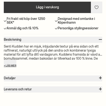
Lägg i varukorg
Fri frakt vid köp över 1250
Designad med omtanke i
SEK*
Köpenhamn
Anmäl dig och få 10%
Personliga stylingsessioner
–
Beskrivning
Senti Kudden har en mjuk, inbjudande textur på ena sidan och ett
raffinerat, naturligt uttryck på den andra och kombinerar lyxiga
material för att lyfta ditt vardagsrum. Kuddens framsida är vävd av
bomullssammet, medan baksidan är tillverkad av 100 % linne. De
kompletterande texturerna balanserar enkelt avslappnad charm
+ LÄS MER
med sofistikerad elegans, vilket gör kudden till ett mångsidigt
tillskott till alla rum. Vänd på kudden för att anpassa den till ditt
humör och växla enkelt mellan den mysiga värmen hos sammeten
+
Detaljer
och den avslappnade sofistikerade känslan hos linnet.
Artikel nr. :
1104269950
+
Färg:
Baked Clay
Leverans och retur
Storlek:
B: 50 x H: 50 cm
Observera:
Alla fraktpriser beräknas efter volymen på dina valda
Vikt:
0.2 kg
produkter. Det exakta priset för din beställning kommer att
Material:
Överdrag: 50% bomull och 50% linne. Fyllning av fjäder
och dun.
beräknas vid kassan. För information om beräknad leveranstid och