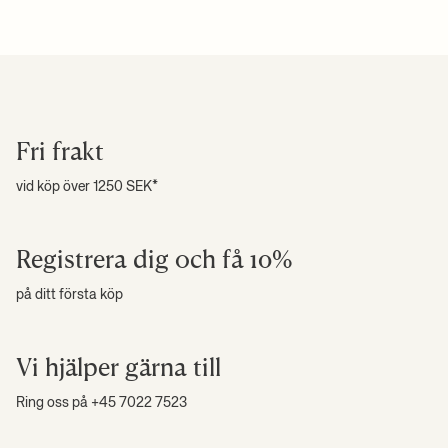
Skötselanvisningar:
Omslag: Handtvätt ut och in. Dragkedja
fraktkostnader, vänligen se våra villkor.
halvstängd
+ LÄS MER
Se alla våra fraktpriser
här
.
Högupplösta foton
+ LÄS MER
Fri frakt
vid köp över 1250 SEK*
Registrera dig och få 10%
på ditt första köp
Vi hjälper gärna till
Ring oss på +45 7022 7523