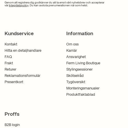
Genom att registrera dig godkänner du att ta emot vårt nyhetsbrev och accepterar
vår
Integritetspolicy
. Du kan avsluta prenumerationen när som helst.
Kundservice
Information
Kontakt
Om oss
Hitta en detaljhandlare
Karriär
FAQ
Ansvarighet
Frakt
Ferm Living Boutique
Returer
Stylingsessioner
Reklamationsformulär
Skötselråd
Presentkort
Tygöversikt
Monteringsmanualer
Produktfaktablad
Proffs
B2B login