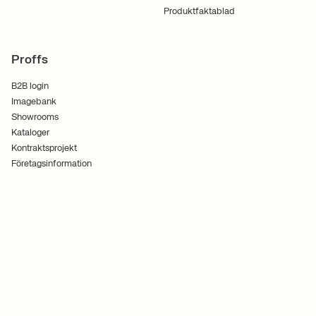
Produktfaktablad
Proffs
B2B login
Imagebank
Showrooms
Kataloger
Kontraktsprojekt
Företagsinformation
Användarvillkor
Cookies
Integritetspolicy
Följ oss
Ferm Living ApS CVR. Nr 30070186