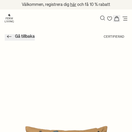
Hoppa till innehåll
Välkommen, registrera dig
här
och få 10 % rabatt
Sök
Gå tillbaka
CERTIFIERAD