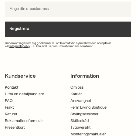
Registrera
Genom att registrera dig godkänner du att ta emot vårt nyhetsbrev och accepterar
vår
Integritetspolicy
. Du kan avsluta prenumerationen när som helst.
Kundservice
Information
Kontakt
Om oss
Hitta en detaljhandlare
Karriär
FAQ
Ansvarighet
Frakt
Ferm Living Boutique
Returer
Stylingsessioner
Reklamationsformulär
Skötselråd
Presentkort
Tygöversikt
Monteringsmanualer