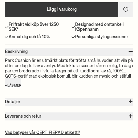
Lägg i varukorg
Fri frakt vid köp över 1250
Designad med omtanke i
SEK*
Köpenhamn
Anmäl dig och få 10%
Personliga stylingsessioner
–
Beskrivning
Park Cushion är en utmärkt plats för trötta små huvuden att vila på
efter en dag full av äventyr. Med lekfulla scener från en rolig, fri dag i
parken broderade i livfulla färger på ett kuddfodral av rå, 100%
GOTS-certifierad ekologisk bomull, blir kudden en mysig och stilfull
tillägg som både barn och föräldrar kommer att uppskatta.
+ LÄS MER
+
Detaljer
Artikel nr. :
1104263364
+
Färg:
Sugar Kelp
Leverans och retur
Storlek:
B: 60 x H: 40 cm
Observera:
Alla fraktpriser beräknas efter volymen på dina valda
Vikt:
0.3 kg
produkter. Det exakta priset för din beställning kommer att
Material:
100% GOTS-certifierat ekologiskt bomullstyg med broderi.
Vad betyder vår CERTIFIERAD etikett?
Fyllning av fjäder och dun.
beräknas vid kassan. För information om beräknad leveranstid och