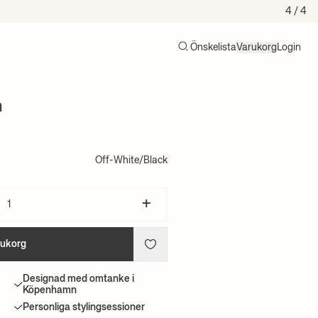
4
/ 4
Önskelista
Varukorg
Login
Sök
Varukorg (0)
n
Off-White/Black
+
rukorg
Designad med omtanke i
Köpenhamn
Personliga stylingsessioner