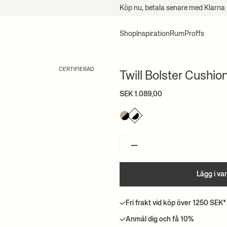
Köp nu, betala senare med Klarna
Shop
Inspiration
Rum
Proffs
CERTIFIERAD
Twill Bolster Cushio
SEK 1.089,00
–
Lägg i va
Fri frakt vid köp över 1250 SEK*
Anmäl dig och få 10%