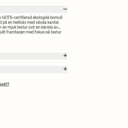
–
av GOTS-certifierad ekologisk bomull
d på en twillväv med vävda kanter.
en mjuk textur och en känsla av
fullt framtagen med fokus på textur
ing med rötter i naturliga material.
+
+
as efter volymen på dina valda
in beställning kommer att beräknas vid
ologisk bomull. Fyllning av
kett?
ad leveranstid och fraktkostnader,
 tvätt