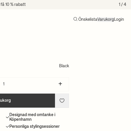
få 10 % rabatt
1
/ 4
Önskelista
Varukorg
Login
Sök
Varukorg (0)
Black
+
rukorg
Designad med omtanke i
Köpenhamn
Personliga stylingsessioner