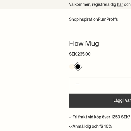
Välkommen, registrera dig
här
och 
Shop
Inspiration
Rum
Proffs
Flow Mug
SEK 235,00
–
Lägg i va
Fri frakt vid köp över 1250 SEK*
Anmäl dig och få 10%