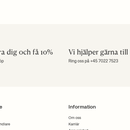
ra dig och få 10%
Vi hjälper gärna till
köp
Ring oss på +45 7022 7523
e
Information
Om oss
andlare
Karriär