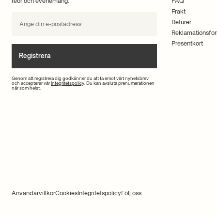
reor och evenemang.
FAQ
Frakt
Returer
Reklamationsfor
Presentkort
Registrera
Genom att registrera dig godkänner du att ta emot vårt nyhetsbrev
och accepterar vår
Integritetspolicy
. Du kan avsluta prenumerationen
när som helst.
Användarvillkor
Cookies
Integritetspolicy
Följ oss