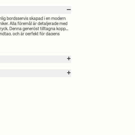
–
omlig bordsservis skapad i en modern
niker. Alla föremål är detaljerade med
tryck. Denna generöst tilltagna kopp
ndtag, och är perfekt för dagens
+
+
as efter volymen på dina valda
in beställning kommer att beräknas vid
asyr
ad leveranstid och fraktkostnader,
äker