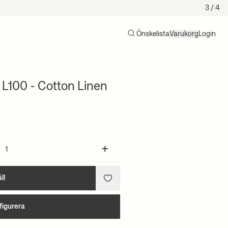
4
/ 4
Önskelista
Varukorg
Login
Sök
Varukorg (0)
L100 - Cotton Linen
+
ll
figurera