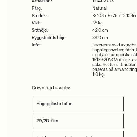
Artikel nr. :
110402705
Färg:
Natural
Storlek:
B: 108 x H: 76 x D: 108c
Vikt:
35 kg
Sitthöjd:
42.0 cm
Ryggstödets höjd:
34.0 cm
Info:
Levereras med avtagbar
kopplingssystem för at
uppfyller europeiska s
16139:2013 Möbler, krav
säkerhet för sittmöbler 
baseras på användning 
110 kg.
Download assets:
Högupplösta foton
2D/3D-filer