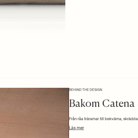
+ LÄS MER
BEHIND THE DESIGN
Bakom Catena 
Från råa träramar till bekväma, skrädd
Läs mer