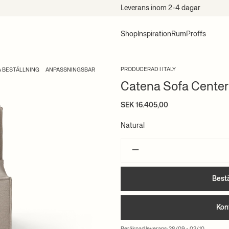
Köp nu, betala senare med Klarna
Shop
Inspiration
Rum
Proffs
PRODUCERAD I ITALY
Å BESTÄLLNING
ANPASSNINGSBAR
Catena Sofa Center 
SEK 16.405,00
Natural
–
Bestä
Kon
Beräknad leverans: 28/09 - 02/10