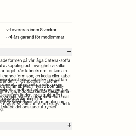
Levereras inom 8 veckor
4 års garanti för medlemmar
–
rade formen på vår låga Catena-soffa
l avkoppling och mysighet: vi kallar
 är taget från latinets ord för kedja och
-liknande form som en kedja eller kabel
entens behov i åtanke, har soffan
a ändar, vilket speglas i Catena-
 bekvämt, avtagbart överdrag som
dda sömmar. Med finvävd bomulls-
 Diskreta kardborrfästen under soffan
emtrevliga, modulbaserade designerna
 Dessutom är den inre strukturen i
ellulärt skum som garanterar maximal
de to Order-koncept för
ertifierat trä.
tår av sex individuella moduler som
r noggrant valts ut för att skapa detta
tt skapa det önskade uttrycket.
ag.
+