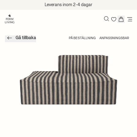
Hoppa till innehåll
Leverans inom 2-4 dagar
Sök
Gå tillbaka
PÅ BESTÄLLNING
ANPASSNINGSBAR