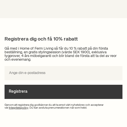
Registrera dig och få 10% rabatt
Gå med i Home of Ferm Living så får du 10 % rabatt på din första
beställning, en gratis stylingsession (värde SEK 1900), exklusiva
tygprover, 4 års möbelgaranti och blir bland de första att ta del av reor
och evenemang.
Registrera
Genom att registrera dig godkänner du att ta emot vårt nyhetsbrev och accepterar
vår
Integritetspolicy
. Du kan avsluta prenumerationen när som helst.