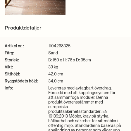
Produktdetaljer
Artikel nr. :
1104268325
Färg:
Sand
Storlek:
B: 150 x H: 76 x D: 95cm
Vikt:
39 kg
Sitthöjd:
42.0 cm
Ryggstödets höjd:
34.0 cm
Info:
Levereras med avtagbart överdrag.
Försedd med ett kopplingssystem för
att sammanfoga moduler. Denna
produkt överensstämmer med
europeiska
produktsäkerhetsstandarder: EN
16139:2013 Möbler, krav på styrka,
hållbarhet och säkerhet för sittmöbler i
offentlig miljö. Standarderna baseras på
användning av personer som väger upp