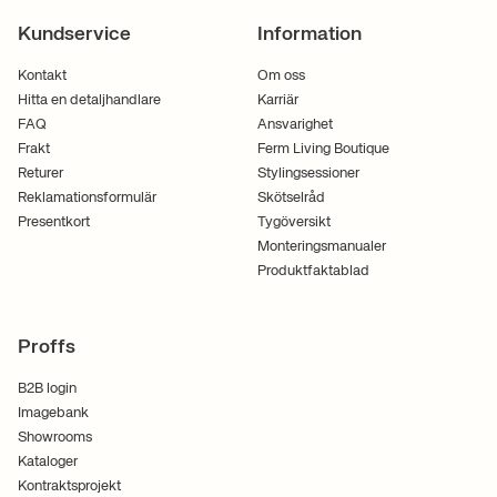
Kundservice
Information
Kontakt
Om oss
Hitta en detaljhandlare
Karriär
FAQ
Ansvarighet
Frakt
Ferm Living Boutique
Returer
Stylingsessioner
Reklamationsformulär
Skötselråd
Presentkort
Tygöversikt
Monteringsmanualer
Produktfaktablad
Proffs
B2B login
Imagebank
Showrooms
Kataloger
Kontraktsprojekt